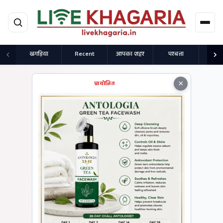
मुख्य सामग्री पर जाएं
खगड़िया
Recent
आपका शहर
परबत्ता
राज
×
प्रायोजित