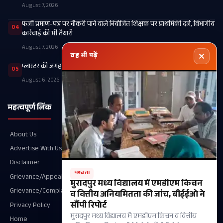
August 7, 2026
फर्जी प्रमाण-पत्र पर नौकरी पाने वाले नियोजित शिक्षक पर प्राथमिकी दर्ज, विभागीय
04
कार्रवाई की भी तैयारी
August 7, 2026
यह भी पढ़ें
प्लास्टर की जगह टूटे पैर में कार्टन बांधने के मामले की होगी उच्चस्तरीय जांच
05
August 6, 2026
महत्वपूर्ण लिंक
श्रेणियाँ
About Us
Recent
Advertise With Us
खगड़िया
Disclaimer
आपका शहर
परबत्ता
Grievance/Appeal Details
परबत्ता
मुरादपुर मध्य विद्यालय में एमडीएम किचन
Grievance/Complaint
राजनीति
व वित्तीय अनियमितता की जांच, बीईईओ ने
सौंपी रिपोर्ट
Privacy Policy
गोगरी
मुरादपुर मध्य विद्यालय में एमडीएम किचन व वित्तीय
Home
मानसी