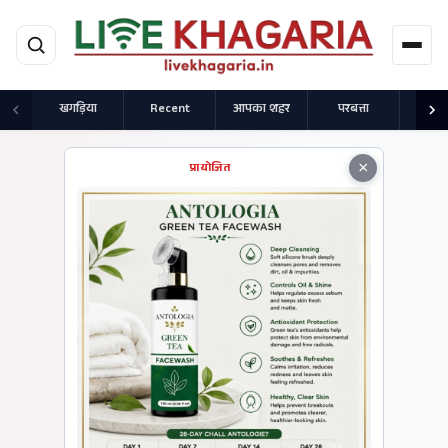
मुख्य सामग्री पर जाएं
खगड़िया
Recent
आपका शहर
परबत्ता
राज
×
प्रायोजित