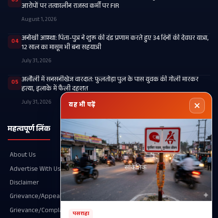
03
आरोपों पर तत्कालीन राजस्व कर्मी पर FIR
August 1, 2026
अनोखी आस्था: पिता-पुत्र ने शुरू की दंड प्रणाम करते हुए 34 दिनों की देवघर यात्रा,
04
12 साल का मासूम भी बना सहयात्री
July 31, 2026
अलौली में सनसनीखेज वारदात: फुलतोड़ा पुल के पास युवक की गोली मारकर
05
हत्या, इलाके में फैली दहशत
July 31, 2026
यह भी पढ़ें
महत्वपूर्ण लिंक
श्रेणियाँ
About Us
Recent
Advertise With Us
खगड़िया
Disclaimer
आपका शहर
Grievance/Appeal Details
परबत्ता
Grievance/Complaint
राजनीति
पसराहा