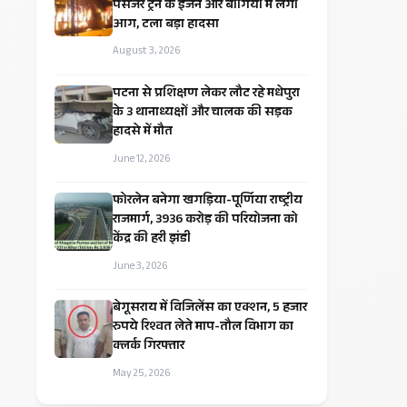
पैसेंजर ट्रेन के इंजन और बोगियों में लगी
आग, टला बड़ा हादसा
August 3, 2026
पटना से प्रशिक्षण लेकर लौट रहे मधेपुरा
के 3 थानाध्यक्षों और चालक की सड़क
हादसे में मौत
June 12, 2026
​फोरलेन बनेगा खगड़िया-पूर्णिया राष्ट्रीय
राजमार्ग, ₹3936 करोड़ की परियोजना को
केंद्र की हरी झंडी
June 3, 2026
बेगूसराय में विजिलेंस का एक्शन, 5 हजार
रुपये रिश्वत लेते माप-तौल विभाग का
क्लर्क गिरफ्तार
May 25, 2026