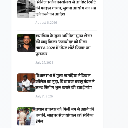
सिविल सर्जन कार्यालय से ऑडिट रिपोर्ट
की फाइल गायब, सूचना आयोग का FIR
दर्ज करने का आदेश
August 6, 2026
खगड़िया के युवा अभिनेता सुमन शेखर
की लघु फ़िल्म ‘ख्वाबीदा’ को मिला
NIFFA 2026 में ‘बेस्ट शॉर्ट फ़िल्म’ का
पुरस्कार
July 24, 2026
विधानसभा में गूंजा खगड़िया मेडिकल
कॉलेज का मुद्दा, विधायक बबलू मंडल ने
जल्द निर्माण शुरू कराने की उठाई मांग
July 21, 2026
प्रधान डाकघर को मिली बम से उड़ाने की
धमकी, साइबर सेल खंगाल रही संदिग्ध
ईमेल