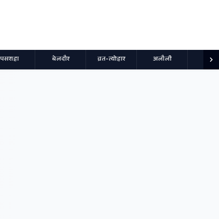
पसराहा
बेलदौर
व्रत-त्योहार
अलौली
स्पोर्ट