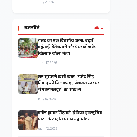
July 21, 2026
राजनीति
और →
राजद का एक दिवसीय धरना: बढ़ती
महंगाई, बेरोजगारी और पेपर लीक के
खिलाफ खोला मोर्चा
June 17, 2026
जन सुराज ने कसी कमर : गजेंद्र सिंह
निषाद बने जिलाध्यक्ष, पंचायत स्तर पर
संगठन मजबूती का संकल्प
May 6, 2026
मनीष कुमार सिंह बने ‘इंडियन इन्क्लूसिव
पार्टी’ के राष्ट्रीय प्रधान महासचिव
April 12, 2026