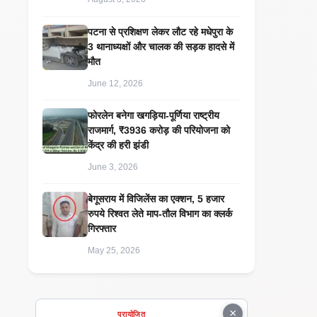
पटना से प्रशिक्षण लेकर लौट रहे मधेपुरा के
3 थानाध्यक्षों और चालक की सड़क हादसे में
मौत
June 12, 2026
​फोरलेन बनेगा खगड़िया-पूर्णिया राष्ट्रीय
राजमार्ग, ₹3936 करोड़ की परियोजना को
केंद्र की हरी झंडी
June 3, 2026
बेगूसराय में विजिलेंस का एक्शन, 5 हजार
रुपये रिश्वत लेते माप-तौल विभाग का क्लर्क
गिरफ्तार
May 25, 2026
×
प्रायोजित