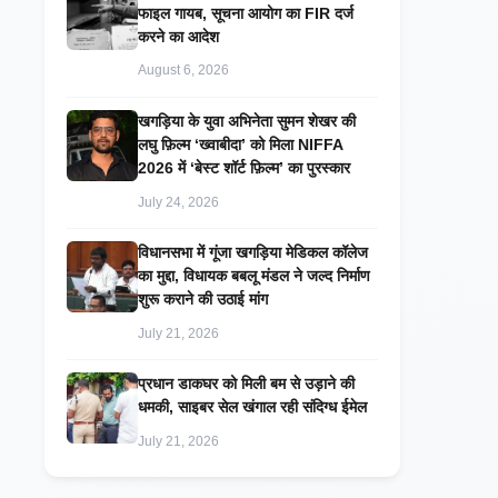
फाइल गायब, सूचना आयोग का FIR दर्ज
करने का आदेश
August 6, 2026
खगड़िया के युवा अभिनेता सुमन शेखर की
लघु फ़िल्म ‘ख्वाबीदा’ को मिला NIFFA
2026 में ‘बेस्ट शॉर्ट फ़िल्म’ का पुरस्कार
July 24, 2026
विधानसभा में गूंजा खगड़िया मेडिकल कॉलेज
का मुद्दा, विधायक बबलू मंडल ने जल्द निर्माण
शुरू कराने की उठाई मांग
July 21, 2026
प्रधान डाकघर को मिली बम से उड़ाने की
धमकी, साइबर सेल खंगाल रही संदिग्ध ईमेल
July 21, 2026