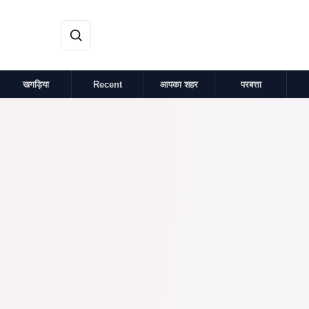
मुख्य सामग्री पर जाएं
खगड़िया
Recent
आपका शहर
परबत्ता