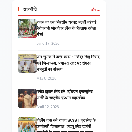
राजनीति
और →
राजद का एक दिवसीय धरना: बढ़ती महंगाई,
बेरोजगारी और पेपर लीक के खिलाफ खोला
मोर्चा
June 17, 2026
जन सुराज ने कसी कमर : गजेंद्र सिंह निषाद
बने जिलाध्यक्ष, पंचायत स्तर पर संगठन
मजबूती का संकल्प
May 6, 2026
मनीष कुमार सिंह बने ‘इंडियन इन्क्लूसिव
पार्टी’ के राष्ट्रीय प्रधान महासचिव
April 12, 2026
दिलीप दास बने राजद SC/ST प्रकोष्ठ के
कार्यकारी जिलाध्यक्ष, जदयू छोड़ दर्जनों