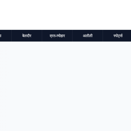
ा
बेलदौर
व्रत-त्योहार
अलौली
स्पोर्ट्स