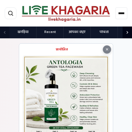
मुख्य सामग्री पर जाएं
खगड़िया
Recent
आपका शहर
परबत्ता
राज
×
प्रायोजित