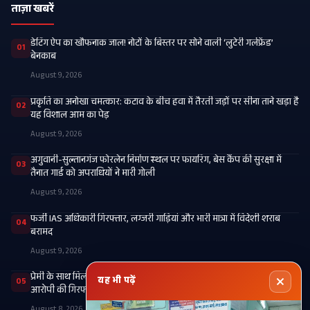
ताज़ा खबरें
डेटिंग ऐप का खौफनाक जाल! नोटों के बिस्तर पर सोने वाली ‘लुटेरी गर्लफ्रेंड’
01
बेनकाब
August 9, 2026
प्रकृति का अनोखा चमत्कार: कटाव के बीच हवा में तैरती जड़ों पर सीना ताने खड़ा है
02
यह विशाल आम का पेड़
August 9, 2026
अगुवानी-सुल्तानगंज फोरलेन निर्माण स्थल पर फायरिंग, बेस कैंप की सुरक्षा में
03
तैनात गार्ड को अपराधियों ने मारी गोली
August 9, 2026
फर्जी IAS अधिकारी गिरफ्तार, लग्जरी गाड़ियां और भारी मात्रा में विदेशी शराब
04
बरामद
August 9, 2026
प्रेमी के साथ मिलकर पत्नी ने करवाई पति की हत्या, खगड़िया कनेक्शन वाले मुख्य
यह भी पढ़ें
05
आरोपी की गिरफ्तारी के लिए छापेमारी जारी