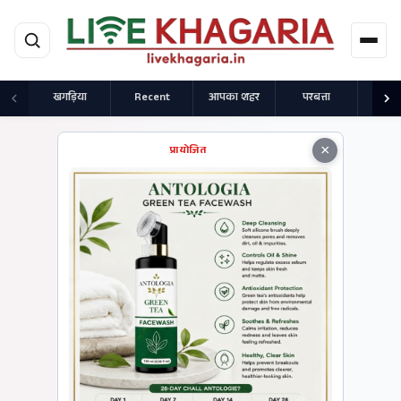
मुख्य सामग्री पर जाएं
खगड़िया
Recent
आपका शहर
परबत्ता
राज
×
प्रायोजित