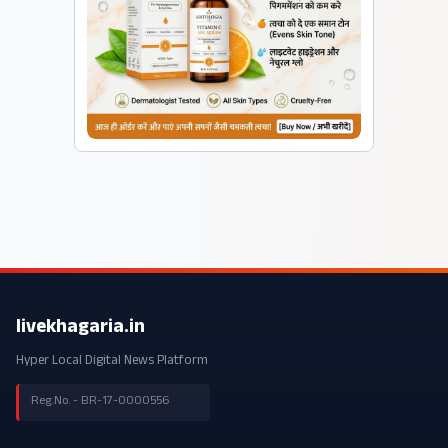
livekhagaria.in
Hyper Local Digital News Platform
Reg.No. - BR-17-0000556