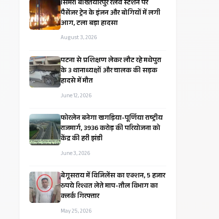
सिमरी बख्तियारपुर रेलवे स्टेशन पर
पैसेंजर ट्रेन के इंजन और बोगियों में लगी
आग, टला बड़ा हादसा
August 3, 2026
पटना से प्रशिक्षण लेकर लौट रहे मधेपुरा
के 3 थानाध्यक्षों और चालक की सड़क
हादसे में मौत
June 12, 2026
​फोरलेन बनेगा खगड़िया-पूर्णिया राष्ट्रीय
राजमार्ग, ₹3936 करोड़ की परियोजना को
केंद्र की हरी झंडी
June 3, 2026
बेगूसराय में विजिलेंस का एक्शन, 5 हजार
रुपये रिश्वत लेते माप-तौल विभाग का
क्लर्क गिरफ्तार
May 25, 2026