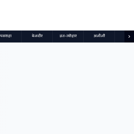
पसराहा
बेलदौर
व्रत-त्योहार
अलौली
स्पोर्ट