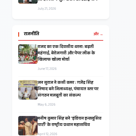
जल्द निर्माण शुरू कराने की उठाई मांग
July 21, 2026
राजनीति
और →
राजद का एक दिवसीय धरना: बढ़ती
महंगाई, बेरोजगारी और पेपर लीक के
खिलाफ खोला मोर्चा
June 17, 2026
जन सुराज ने कसी कमर : गजेंद्र सिंह
निषाद बने जिलाध्यक्ष, पंचायत स्तर पर
संगठन मजबूती का संकल्प
May 6, 2026
मनीष कुमार सिंह बने ‘इंडियन इन्क्लूसिव
पार्टी’ के राष्ट्रीय प्रधान महासचिव
April 12, 2026