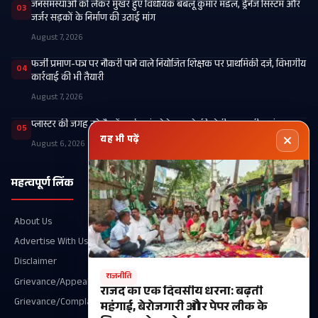
जनसमस्याओं को लेकर मुखर हुए विधायक बबलू कुमार मंडल, ड्रेनेज सिस्टम और
03
जर्जर सड़कों के निर्माण की उठाई मांग
August 7, 2026
फर्जी प्रमाण-पत्र पर नौकरी पाने वाले नियोजित शिक्षक पर प्राथमिकी दर्ज, विभागीय
04
कार्रवाई की भी तैयारी
August 7, 2026
प्लास्टर की जगह टूटे पैर में कार्टन बांधने के मामले की होगी उच्चस्तरीय जांच
05
यह भी पढ़ें
August 6, 2026
महत्वपूर्ण लिंक
श्रेणियाँ
About Us
Recent
Advertise With Us
खगड़िया
Disclaimer
आपका शहर
राजनीति
Grievance/Appeal Details
परबत्ता
राजद का एक दिवसीय धरना: बढ़ती
Grievance/Complaint
राजनीति
महंगाई, बेरोजगारी और पेपर लीक के