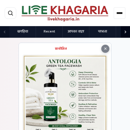
मुख्य सामग्री पर जाएं
खगड़िया
Recent
आपका शहर
परबत्ता
राज
×
प्रायोजित