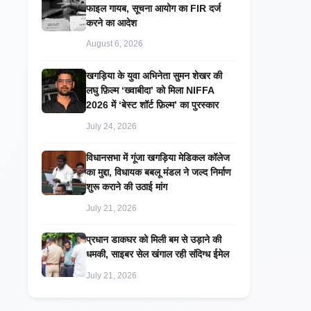
फाइल गायब, सूचना आयोग का FIR दर्ज
करने का आदेश
August 6, 2026
खगड़िया के युवा अभिनेता सुमन शेखर की
लघु फ़िल्म ‘ख्वाबीदा’ को मिला NIFFA
2026 में ‘बेस्ट शॉर्ट फ़िल्म’ का पुरस्कार
July 24, 2026
विधानसभा में गूंजा खगड़िया मेडिकल कॉलेज
का मुद्दा, विधायक बबलू मंडल ने जल्द निर्माण
शुरू कराने की उठाई मांग
July 21, 2026
प्रधान डाकघर को मिली बम से उड़ाने की
धमकी, साइबर सेल खंगाल रही संदिग्ध ईमेल
July 21, 2026