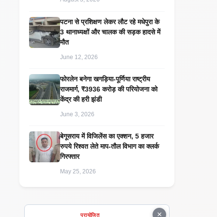
पटना से प्रशिक्षण लेकर लौट रहे मधेपुरा के
3 थानाध्यक्षों और चालक की सड़क हादसे में
मौत
June 12, 2026
​फोरलेन बनेगा खगड़िया-पूर्णिया राष्ट्रीय
राजमार्ग, ₹3936 करोड़ की परियोजना को
केंद्र की हरी झंडी
June 3, 2026
बेगूसराय में विजिलेंस का एक्शन, 5 हजार
रुपये रिश्वत लेते माप-तौल विभाग का क्लर्क
गिरफ्तार
May 25, 2026
×
प्रायोजित