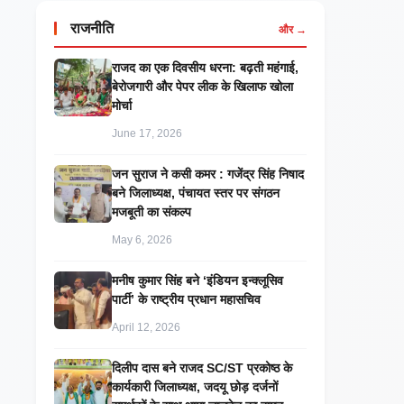
राजनीति
और →
राजद का एक दिवसीय धरना: बढ़ती महंगाई,
बेरोजगारी और पेपर लीक के खिलाफ खोला
मोर्चा
June 17, 2026
जन सुराज ने कसी कमर : गजेंद्र सिंह निषाद
बने जिलाध्यक्ष, पंचायत स्तर पर संगठन
मजबूती का संकल्प
May 6, 2026
मनीष कुमार सिंह बने ‘इंडियन इन्क्लूसिव
पार्टी’ के राष्ट्रीय प्रधान महासचिव
April 12, 2026
दिलीप दास बने राजद SC/ST प्रकोष्ठ के
कार्यकारी जिलाध्यक्ष, जदयू छोड़ दर्जनों