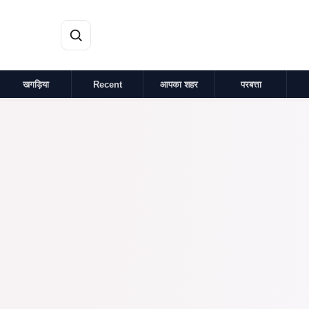
मुख्य सामग्री पर जाएं
खगड़िया
Recent
आपका शहर
परबत्ता