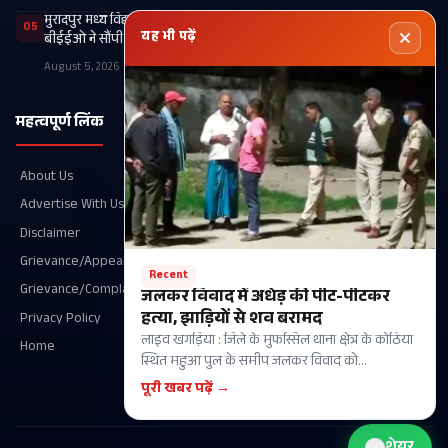
मुरादपुर मध्य विद्यालय में एमडीएम किचन व वित्तीय अनियमितता की जांच,
05
यह भी पढ़ें
बीईईओ ने सौंपी रिपोर्ट
August 5, 2026
महत्वपूर्ण लिंक
श्रेणियाँ
About Us
Recent
Advertise With Us
खगड़िया
Disclaimer
आपका शहर
Grievance/Appeal Details
परबत्ता
Recent
Grievance/Complaint
राजनीति
जलकर विवाद में अधेड़ की पीट-पीटकर
हत्या, झाड़ियों से शव बरामद
Privacy Policy
गोगरी
लाइव खगड़िया : जिले के मुफस्सिल थाना क्षेत्र के कोठिया
Home
मानसी
स्थित महुआ पुल के समीप जलकर विवाद को…
चौथम
पूरी खबर पढ़ें →
शेयर