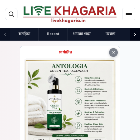
मुख्य सामग्री पर जाएं
खगड़िया
Recent
आपका शहर
परबत्ता
राज
×
प्रायोजित