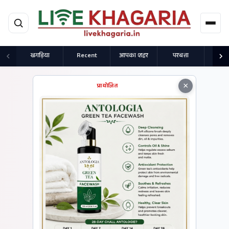
मुख्य सामग्री पर जाएं
खगड़िया
Recent
आपका शहर
परबत्ता
राज
×
प्रायोजित