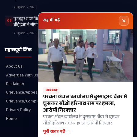
August 6, 2026
मुरादपुर मध्य विद्यालय में एमडीएम किचन व वित्तीय अनियमितता की जांच,
यह भी पढ़ें
05
बीईईओ ने सौंपी रिपोर्ट
August 5, 2026
महत्वपूर्ण लिंक
श्रेणियाँ
About Us
Recent
Advertise With Us
खगड़िया
Disclaimer
आपका शहर
Recent
Grievance/Appeal Details
परबत्ता
परबत्ता अंचल कार्यालय में दुस्साहस: चेंबर में
Grievance/Complaint
राजनीति
घुसकर सीओ हरिनाथ राम पर हमला,
आरोपी गिरफ्तार
Privacy Policy
गोगरी
परबत्ता अंचल कार्यालय में दुस्साहस: चेंबर में घुसकर
Home
मानसी
सीओ हरिनाथ राम पर हमला, आरोपी गिरफ्तार
चौथम
पूरी खबर पढ़ें →