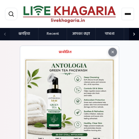
मुख्य सामग्री पर जाएं
खगड़िया
Recent
आपका शहर
परबत्ता
राज
×
प्रायोजित