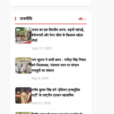
राजनीति
और →
राजद का एक दिवसीय धरना: बढ़ती महंगाई,
बेरोजगारी और पेपर लीक के खिलाफ खोला
मोर्चा
June 17, 2026
जन सुराज ने कसी कमर : गजेंद्र सिंह निषाद
बने जिलाध्यक्ष, पंचायत स्तर पर संगठन
मजबूती का संकल्प
May 6, 2026
मनीष कुमार सिंह बने ‘इंडियन इन्क्लूसिव
पार्टी’ के राष्ट्रीय प्रधान महासचिव
April 12, 2026