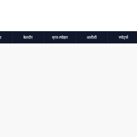
ा
बेलदौर
व्रत-त्योहार
अलौली
स्पोर्ट्स