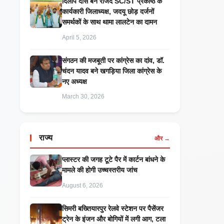
दिलीप दास बने राजद SC/ST प्रकोष्ठ के
कार्यकारी जिलाध्यक्ष, जदयू छोड़ दर्जनों
समर्थकों के साथ थामा लालटेन का दामन
April 5, 2026
संगठन की मजबूती पर कांग्रेस का दांव, डॉ.
चंदन यादव बने खगड़िया जिला कांग्रेस के
नए अध्यक्ष
March 30, 2026
राज्य
और →
प्लास्टर की जगह टूटे पैर में कार्टन बांधने के
मामले की होगी उच्चस्तरीय जांच
August 6, 2026
सिमरी बख्तियारपुर रेलवे स्टेशन पर पैसेंजर
ट्रेन के इंजन और बोगियों में लगी आग, टला