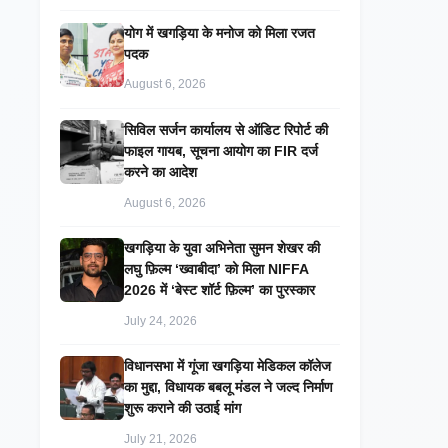
​योग में खगड़िया के मनोज को मिला रजत
पदक
August 6, 2026
सिविल सर्जन कार्यालय से ऑडिट रिपोर्ट की
फाइल गायब, सूचना आयोग का FIR दर्ज
करने का आदेश
August 6, 2026
खगड़िया के युवा अभिनेता सुमन शेखर की
लघु फ़िल्म ‘ख्वाबीदा’ को मिला NIFFA
2026 में ‘बेस्ट शॉर्ट फ़िल्म’ का पुरस्कार
July 24, 2026
विधानसभा में गूंजा खगड़िया मेडिकल कॉलेज
का मुद्दा, विधायक बबलू मंडल ने जल्द निर्माण
शुरू कराने की उठाई मांग
July 21, 2026