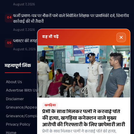
August 7, 2026
फर्जी प्रमाण-पत्र पर नौकरी पाने वाले नियोजित शिक्षक पर प्राथमिकी दर्ज, विभागीय
04
कार्रवाई की भी तैयारी
August 7, 2026
यह भी पढ़ें
प्लास्टर की जगह टूटे पैर में कार्टन बांधने के मामले की होगी उच्चस्तरीय जांच
05
August 6, 2026
महत्वपूर्ण लिंक
श्रेणियाँ
About Us
Recent
Advertise With Us
खगड़िया
Disclaimer
आपका शहर
खगड़िया
Grievance/Appeal Details
परबत्ता
प्रेमी के साथ मिलकर पत्नी ने करवाई पति
Grievance/Complaint
राजनीति
की हत्या, खगड़िया कनेक्शन वाले मुख्य
आरोपी की गिरफ्तारी के लिए छापेमारी जारी
Privacy Policy
गोगरी
प्रेमी के साथ मिलकर पत्नी ने करवाई पति की हत्या,
Home