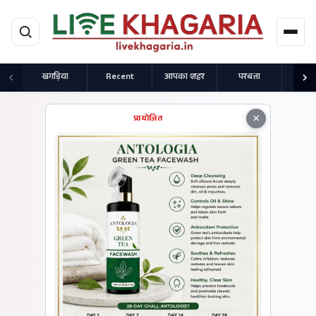
मुख्य सामग्री पर जाएं
खगड़िया
Recent
आपका शहर
परबत्ता
राज
×
प्रायोजित