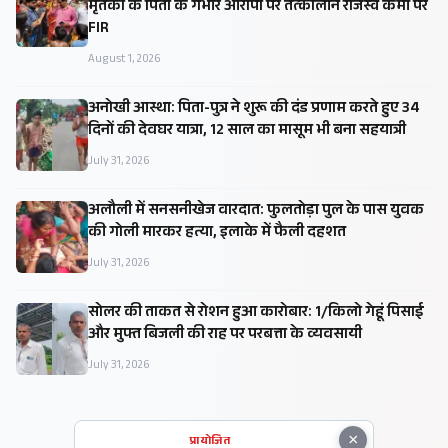
मृतका के पिता के गंभीर आरोपों पर तत्कालीन राजस्व कर्मी पर
FIR
August 1, 2026
अनोखी आस्था: पिता-पुत्र ने शुरू की दंड प्रणाम करते हुए 34
दिनों की देवघर यात्रा, 12 साल का मासूम भी बना सहयात्री
July 31, 2026
अलौली में सनसनीखेज वारदात: फुलतोड़ा पुल के पास युवक
की गोली मारकर हत्या, इलाके में फैली दहशत
July 31, 2026
सोलर की ताकत से रोशन हुआ कारोबार: ₹1/किलो गेहूं पिसाई
और मुफ्त बिजली की राह पर परबत्ता के व्यवसायी
July 31, 2026
×
प्रायोजित