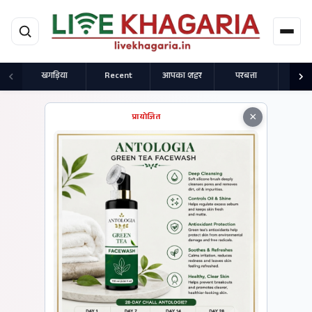
मुख्य सामग्री पर जाएं
खगड़िया
Recent
आपका शहर
परबत्ता
राज
×
प्रायोजित