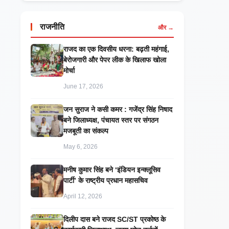
राजनीति
और →
राजद का एक दिवसीय धरना: बढ़ती महंगाई,
बेरोजगारी और पेपर लीक के खिलाफ खोला
मोर्चा
June 17, 2026
जन सुराज ने कसी कमर : गजेंद्र सिंह निषाद
बने जिलाध्यक्ष, पंचायत स्तर पर संगठन
मजबूती का संकल्प
May 6, 2026
मनीष कुमार सिंह बने ‘इंडियन इन्क्लूसिव
पार्टी’ के राष्ट्रीय प्रधान महासचिव
April 12, 2026
दिलीप दास बने राजद SC/ST प्रकोष्ठ के