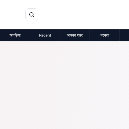
मुख्य सामग्री पर जाएं
खगड़िया
Recent
आपका शहर
परबत्ता