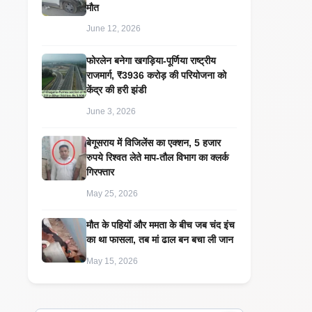
मौत
June 12, 2026
​फोरलेन बनेगा खगड़िया-पूर्णिया राष्ट्रीय
राजमार्ग, ₹3936 करोड़ की परियोजना को
केंद्र की हरी झंडी
June 3, 2026
बेगूसराय में विजिलेंस का एक्शन, 5 हजार
रुपये रिश्वत लेते माप-तौल विभाग का क्लर्क
गिरफ्तार
May 25, 2026
मौत के पहियों और ममता के बीच जब चंद इंच
का था फासला, तब मां ढाल बन बचा ली जान
May 15, 2026