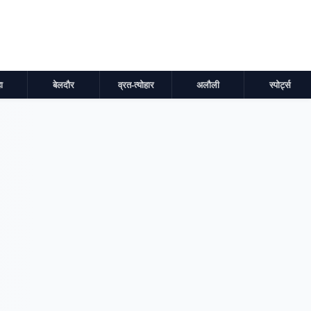
ा
बेलदौर
व्रत-त्योहार
अलौली
स्पोर्ट्स