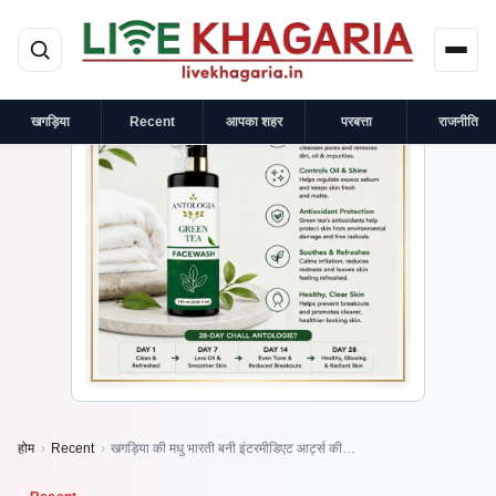
मुख्य सामग्री पर जाएं
×
प्रायोजित
खगड़िया
Recent
आपका शहर
परबत्ता
राजनीति
होम
›
Recent
›
खगड़िया की मधु भारती बनी इंटरमीडिएट आर्ट्स की…