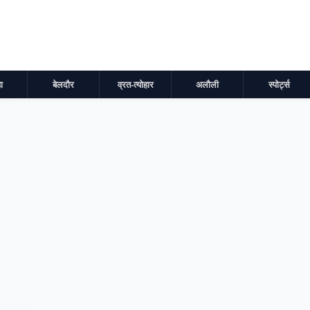
ा
बेलदौर
व्रत-त्योहार
अलौली
स्पोर्ट्स