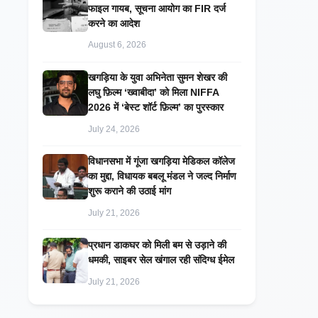
फाइल गायब, सूचना आयोग का FIR दर्ज
करने का आदेश
August 6, 2026
खगड़िया के युवा अभिनेता सुमन शेखर की
लघु फ़िल्म ‘ख्वाबीदा’ को मिला NIFFA
2026 में ‘बेस्ट शॉर्ट फ़िल्म’ का पुरस्कार
July 24, 2026
विधानसभा में गूंजा खगड़िया मेडिकल कॉलेज
का मुद्दा, विधायक बबलू मंडल ने जल्द निर्माण
शुरू कराने की उठाई मांग
July 21, 2026
प्रधान डाकघर को मिली बम से उड़ाने की
धमकी, साइबर सेल खंगाल रही संदिग्ध ईमेल
July 21, 2026