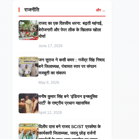
राजनीति
और →
राजद का एक दिवसीय धरना: बढ़ती महंगाई,
बेरोजगारी और पेपर लीक के खिलाफ खोला
मोर्चा
June 17, 2026
जन सुराज ने कसी कमर : गजेंद्र सिंह निषाद
बने जिलाध्यक्ष, पंचायत स्तर पर संगठन
मजबूती का संकल्प
May 6, 2026
मनीष कुमार सिंह बने ‘इंडियन इन्क्लूसिव
पार्टी’ के राष्ट्रीय प्रधान महासचिव
April 12, 2026
दिलीप दास बने राजद SC/ST प्रकोष्ठ के
कार्यकारी जिलाध्यक्ष, जदयू छोड़ दर्जनों