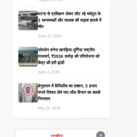
पटना से प्रशिक्षण लेकर लौट रहे मधेपुरा के
3 थानाध्यक्षों और चालक की सड़क हादसे में
मौत
June 12, 2026
​फोरलेन बनेगा खगड़िया-पूर्णिया राष्ट्रीय
राजमार्ग, ₹3936 करोड़ की परियोजना को
केंद्र की हरी झंडी
June 3, 2026
बेगूसराय में विजिलेंस का एक्शन, 5 हजार
रुपये रिश्वत लेते माप-तौल विभाग का क्लर्क
गिरफ्तार
May 25, 2026
×
प्रायोजित