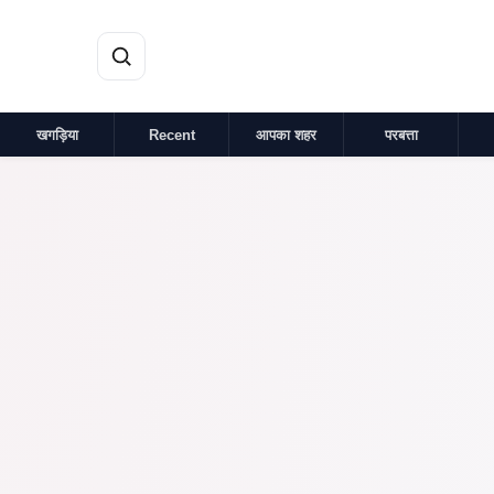
मुख्य सामग्री पर जाएं
खगड़िया
Recent
आपका शहर
परबत्ता