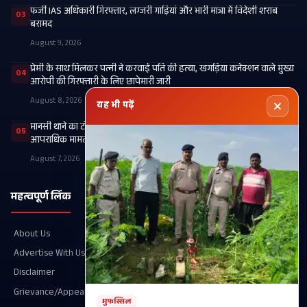
फर्जी IAS अधिकारी गिरफ्तार, लग्जरी गाड़ियां और भारी मात्रा में विदेशी शराब
03
बरामद
August 9, 2026
प्रेमी के साथ मिलकर पत्नी ने करवाई पति की हत्या, खगड़िया कनेक्शन वाले मुख्य
04
आरोपी की गिरफ्तारी के लिए छापेमारी जारी
August 8, 2026
यह भी पढ़ें
मानसी थाने का टॉप-10 अपराधी पीएम उर्फ प्रेम गिरफ्तार, आधा दर्जन से अधिक
05
आपराधिक मामले दर्ज
August 7, 2026
महत्वपूर्ण लिंक
श्रेणियाँ
About Us
Recent
Advertise With Us
खगड़िया
Disclaimer
आपका शहर
Grievance/Appeal Details
परबत्ता
मुफस्सिल