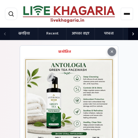
मुख्य सामग्री पर जाएं
खगड़िया
Recent
आपका शहर
परबत्ता
राज
×
प्रायोजित