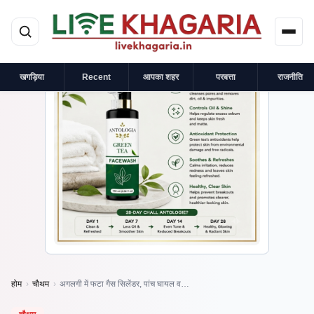
मुख्य सामग्री पर जाएं
×
प्रायोजित
खगड़िया
Recent
आपका शहर
परबत्ता
राजनीति
होम
›
चौथम
›
अगलगी में फटा गैस सिलेंडर, पांच घायल व…