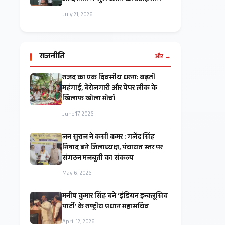
जल्द निर्माण शुरू कराने की उठाई मांग
July 21, 2026
राजनीति
और →
राजद का एक दिवसीय धरना: बढ़ती
महंगाई, बेरोजगारी और पेपर लीक के
खिलाफ खोला मोर्चा
June 17, 2026
जन सुराज ने कसी कमर : गजेंद्र सिंह
निषाद बने जिलाध्यक्ष, पंचायत स्तर पर
संगठन मजबूती का संकल्प
May 6, 2026
मनीष कुमार सिंह बने ‘इंडियन इन्क्लूसिव
पार्टी’ के राष्ट्रीय प्रधान महासचिव
April 12, 2026