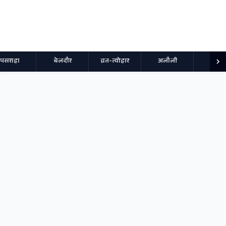
पसराहा
बेलदौर
व्रत-त्योहार
अलौली
स्पोर्ट