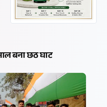
िसाल बना छठ घाट