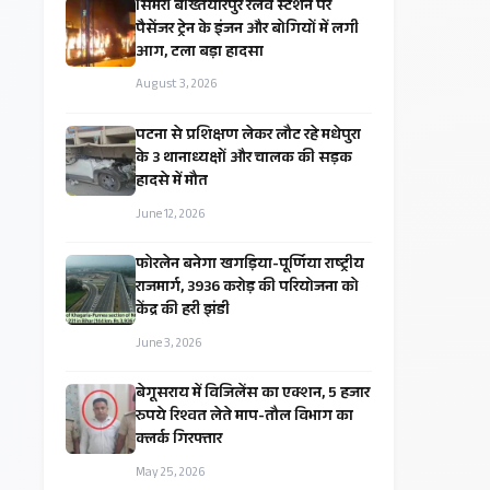
सिमरी बख्तियारपुर रेलवे स्टेशन पर
पैसेंजर ट्रेन के इंजन और बोगियों में लगी
आग, टला बड़ा हादसा
August 3, 2026
पटना से प्रशिक्षण लेकर लौट रहे मधेपुरा
के 3 थानाध्यक्षों और चालक की सड़क
हादसे में मौत
June 12, 2026
​फोरलेन बनेगा खगड़िया-पूर्णिया राष्ट्रीय
राजमार्ग, ₹3936 करोड़ की परियोजना को
केंद्र की हरी झंडी
June 3, 2026
बेगूसराय में विजिलेंस का एक्शन, 5 हजार
रुपये रिश्वत लेते माप-तौल विभाग का
क्लर्क गिरफ्तार
May 25, 2026