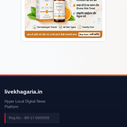
livekhagaria.in
Hyper Local Digital News
Platform
Reg.No. - BR-17-0000556