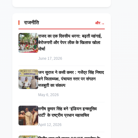
राजनीति
और →
राजद का एक दिवसीय धरना: बढ़ती महंगाई,
बेरोजगारी और पेपर लीक के खिलाफ खोला
मोर्चा
June 17, 2026
जन सुराज ने कसी कमर : गजेंद्र सिंह निषाद
बने जिलाध्यक्ष, पंचायत स्तर पर संगठन
मजबूती का संकल्प
May 6, 2026
मनीष कुमार सिंह बने ‘इंडियन इन्क्लूसिव
पार्टी’ के राष्ट्रीय प्रधान महासचिव
April 12, 2026