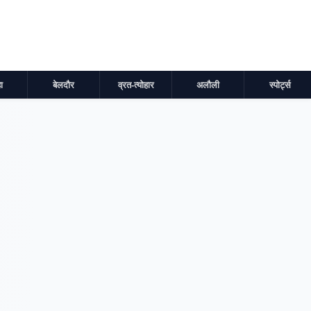
ा
बेलदौर
व्रत-त्योहार
अलौली
स्पोर्ट्स