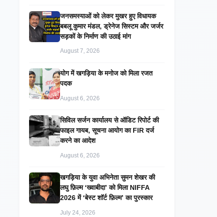
जनसमस्याओं को लेकर मुखर हुए विधायक
बबलू कुमार मंडल, ड्रेनेज सिस्टम और जर्जर
सड़कों के निर्माण की उठाई मांग
August 7, 2026
​योग में खगड़िया के मनोज को मिला रजत
पदक
August 6, 2026
सिविल सर्जन कार्यालय से ऑडिट रिपोर्ट की
फाइल गायब, सूचना आयोग का FIR दर्ज
करने का आदेश
August 6, 2026
खगड़िया के युवा अभिनेता सुमन शेखर की
लघु फ़िल्म ‘ख्वाबीदा’ को मिला NIFFA
2026 में ‘बेस्ट शॉर्ट फ़िल्म’ का पुरस्कार
July 24, 2026