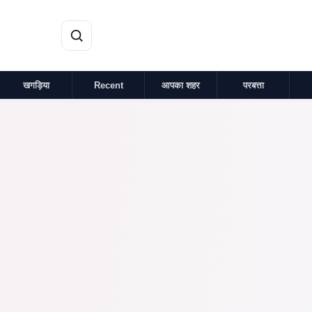
मुख्य सामग्री पर जाएं
खगड़िया
Recent
आपका शहर
परबत्ता