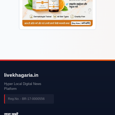
livekhagaria.in
Hyper Local Digital News
Platform
Reg.No. - BR-17-0000556
ताज़ा खबरें