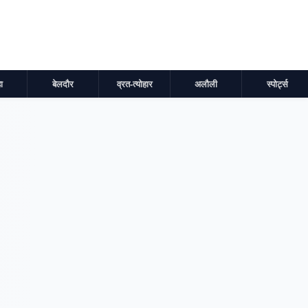
ा
बेलदौर
व्रत-त्योहार
अलौली
स्पोर्ट्स