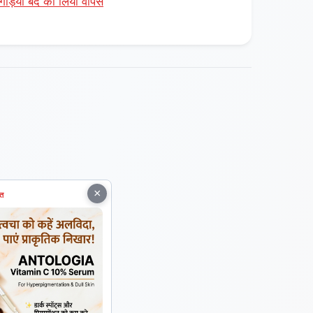
गड़िया बंद को लिया वापस
×
ित