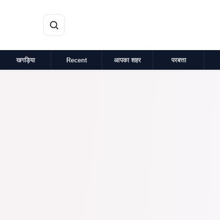
मुख्य सामग्री पर जाएं
खगड़िया
Recent
आपका शहर
परबत्ता