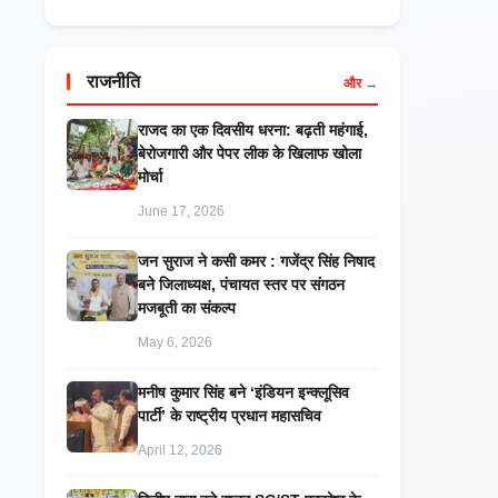
राजनीति
और →
राजद का एक दिवसीय धरना: बढ़ती महंगाई,
बेरोजगारी और पेपर लीक के खिलाफ खोला
मोर्चा
June 17, 2026
जन सुराज ने कसी कमर : गजेंद्र सिंह निषाद
बने जिलाध्यक्ष, पंचायत स्तर पर संगठन
मजबूती का संकल्प
May 6, 2026
मनीष कुमार सिंह बने ‘इंडियन इन्क्लूसिव
पार्टी’ के राष्ट्रीय प्रधान महासचिव
April 12, 2026