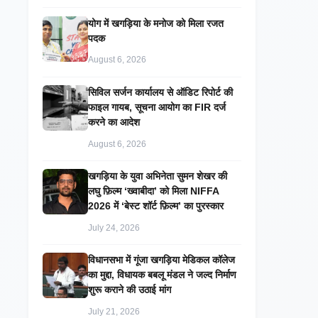
​योग में खगड़िया के मनोज को मिला रजत
पदक
August 6, 2026
सिविल सर्जन कार्यालय से ऑडिट रिपोर्ट की
फाइल गायब, सूचना आयोग का FIR दर्ज
करने का आदेश
August 6, 2026
खगड़िया के युवा अभिनेता सुमन शेखर की
लघु फ़िल्म ‘ख्वाबीदा’ को मिला NIFFA
2026 में ‘बेस्ट शॉर्ट फ़िल्म’ का पुरस्कार
July 24, 2026
विधानसभा में गूंजा खगड़िया मेडिकल कॉलेज
का मुद्दा, विधायक बबलू मंडल ने जल्द निर्माण
शुरू कराने की उठाई मांग
July 21, 2026