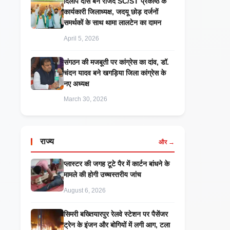
दिलीप दास बने राजद SC/ST प्रकोष्ठ के
कार्यकारी जिलाध्यक्ष, जदयू छोड़ दर्जनों
समर्थकों के साथ थामा लालटेन का दामन
April 5, 2026
संगठन की मजबूती पर कांग्रेस का दांव, डॉ.
चंदन यादव बने खगड़िया जिला कांग्रेस के
नए अध्यक्ष
March 30, 2026
राज्य
और →
प्लास्टर की जगह टूटे पैर में कार्टन बांधने के
मामले की होगी उच्चस्तरीय जांच
August 6, 2026
सिमरी बख्तियारपुर रेलवे स्टेशन पर पैसेंजर
ट्रेन के इंजन और बोगियों में लगी आग, टला