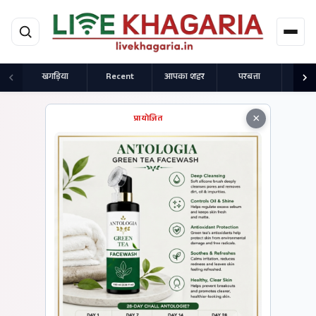
मुख्य सामग्री पर जाएं
खगड़िया
Recent
आपका शहर
परबत्ता
राज
×
प्रायोजित