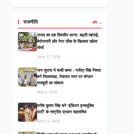
राजनीति
और →
राजद का एक दिवसीय धरना: बढ़ती महंगाई,
बेरोजगारी और पेपर लीक के खिलाफ खोला
मोर्चा
June 17, 2026
जन सुराज ने कसी कमर : गजेंद्र सिंह निषाद
बने जिलाध्यक्ष, पंचायत स्तर पर संगठन
मजबूती का संकल्प
May 6, 2026
मनीष कुमार सिंह बने ‘इंडियन इन्क्लूसिव
पार्टी’ के राष्ट्रीय प्रधान महासचिव
April 12, 2026