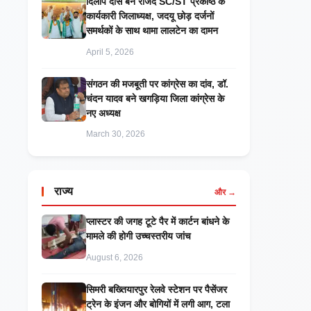
दिलीप दास बने राजद SC/ST प्रकोष्ठ के
कार्यकारी जिलाध्यक्ष, जदयू छोड़ दर्जनों
समर्थकों के साथ थामा लालटेन का दामन
April 5, 2026
संगठन की मजबूती पर कांग्रेस का दांव, डॉ.
चंदन यादव बने खगड़िया जिला कांग्रेस के
नए अध्यक्ष
March 30, 2026
राज्य
और →
प्लास्टर की जगह टूटे पैर में कार्टन बांधने के
मामले की होगी उच्चस्तरीय जांच
August 6, 2026
सिमरी बख्तियारपुर रेलवे स्टेशन पर पैसेंजर
ट्रेन के इंजन और बोगियों में लगी आग, टला