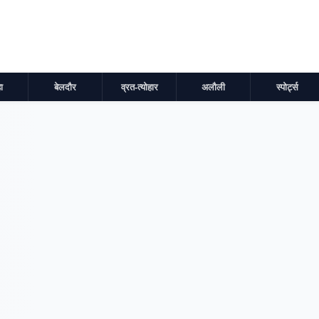
ा
बेलदौर
व्रत-त्योहार
अलौली
स्पोर्ट्स