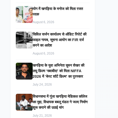
​योग में खगड़िया के मनोज को मिला रजत
पदक
August 6, 2026
सिविल सर्जन कार्यालय से ऑडिट रिपोर्ट की
फाइल गायब, सूचना आयोग का FIR दर्ज
करने का आदेश
August 6, 2026
खगड़िया के युवा अभिनेता सुमन शेखर की
लघु फ़िल्म ‘ख्वाबीदा’ को मिला NIFFA
2026 में ‘बेस्ट शॉर्ट फ़िल्म’ का पुरस्कार
July 24, 2026
विधानसभा में गूंजा खगड़िया मेडिकल कॉलेज
का मुद्दा, विधायक बबलू मंडल ने जल्द निर्माण
शुरू कराने की उठाई मांग
July 21, 2026