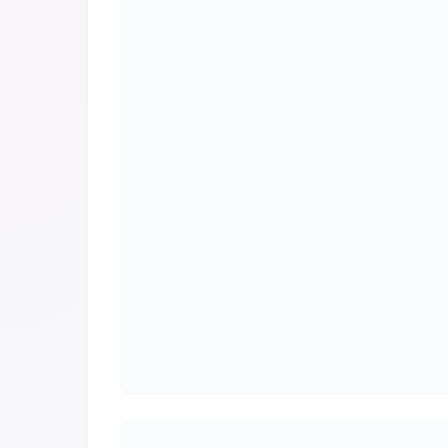
इस अवसर पर अपर समाहर्ता सह जिला लोक शिकायत निवार
राज पदाधिकारी फैयाज अख्तर, सदर अनुमंडल पदाधिकारी ध
अनुमंडल लोक शिकायत निवारण पदाधिकारी मोहम्मद नव
शेयर करें
SMS
प्रायोज