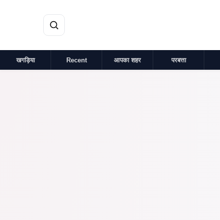
मुख्य सामग्री पर जाएं
खगड़िया
Recent
आपका शहर
परबत्ता