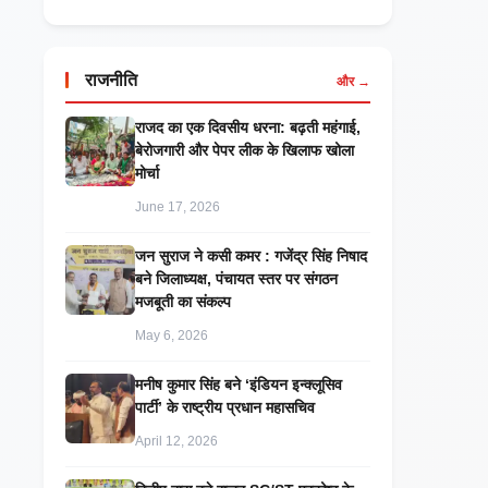
राजनीति
और →
राजद का एक दिवसीय धरना: बढ़ती महंगाई,
बेरोजगारी और पेपर लीक के खिलाफ खोला
मोर्चा
June 17, 2026
जन सुराज ने कसी कमर : गजेंद्र सिंह निषाद
बने जिलाध्यक्ष, पंचायत स्तर पर संगठन
मजबूती का संकल्प
May 6, 2026
मनीष कुमार सिंह बने ‘इंडियन इन्क्लूसिव
पार्टी’ के राष्ट्रीय प्रधान महासचिव
April 12, 2026