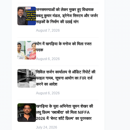
जनसमस्याओं को लेकर मुखर हुए विधायक
बबलू कुमार मंडल, ड्रेनेज सिस्टम और जर्जर
सड़कों के निर्माण की उठाई मांग
August 7, 2026
​योग में खगड़िया के मनोज को मिला रजत
पदक
August 6, 2026
सिविल सर्जन कार्यालय से ऑडिट रिपोर्ट की
फाइल गायब, सूचना आयोग का FIR दर्ज
करने का आदेश
August 6, 2026
खगड़िया के युवा अभिनेता सुमन शेखर की
लघु फ़िल्म ‘ख्वाबीदा’ को मिला NIFFA
2026 में ‘बेस्ट शॉर्ट फ़िल्म’ का पुरस्कार
July 24, 2026