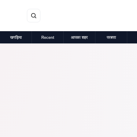
मुख्य सामग्री पर जाएं
खगड़िया
Recent
आपका शहर
परबत्ता