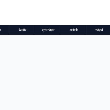
ा
बेलदौर
व्रत-त्योहार
अलौली
स्पोर्ट्स