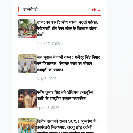
राजनीति
और →
राजद का एक दिवसीय धरना: बढ़ती महंगाई,
बेरोजगारी और पेपर लीक के खिलाफ खोला
मोर्चा
June 17, 2026
जन सुराज ने कसी कमर : गजेंद्र सिंह निषाद
बने जिलाध्यक्ष, पंचायत स्तर पर संगठन
मजबूती का संकल्प
May 6, 2026
मनीष कुमार सिंह बने ‘इंडियन इन्क्लूसिव
पार्टी’ के राष्ट्रीय प्रधान महासचिव
April 12, 2026
दिलीप दास बने राजद SC/ST प्रकोष्ठ के
कार्यकारी जिलाध्यक्ष, जदयू छोड़ दर्जनों