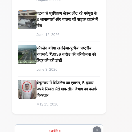
पटना से प्रशिक्षण लेकर लौट रहे मधेपुरा के
3 थानाध्यक्षों और चालक की सड़क हादसे में
मौत
June 12, 2026
​फोरलेन बनेगा खगड़िया-पूर्णिया राष्ट्रीय
राजमार्ग, ₹3936 करोड़ की परियोजना को
केंद्र की हरी झंडी
June 3, 2026
बेगूसराय में विजिलेंस का एक्शन, 5 हजार
रुपये रिश्वत लेते माप-तौल विभाग का क्लर्क
गिरफ्तार
May 25, 2026
×
प्रायोजित