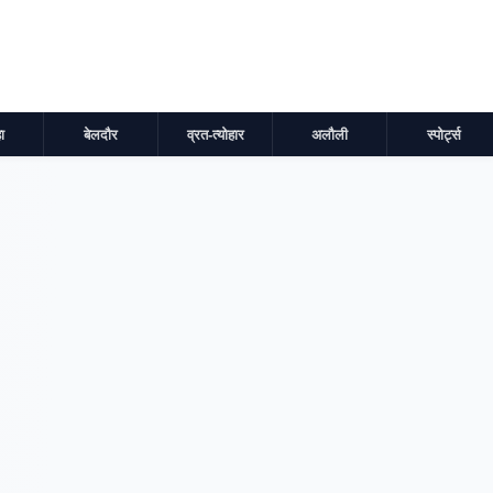
ा
बेलदौर
व्रत-त्योहार
अलौली
स्पोर्ट्स