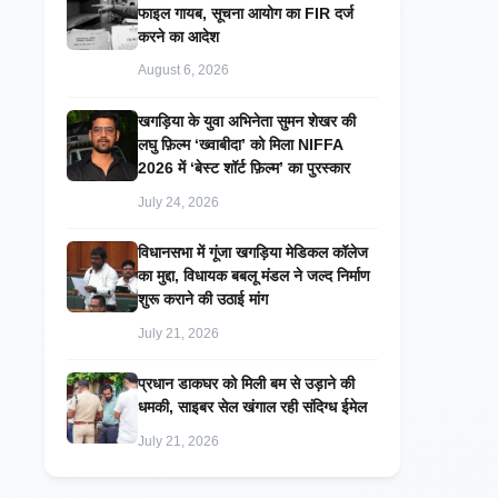
फाइल गायब, सूचना आयोग का FIR दर्ज
करने का आदेश
August 6, 2026
खगड़िया के युवा अभिनेता सुमन शेखर की
लघु फ़िल्म ‘ख्वाबीदा’ को मिला NIFFA
2026 में ‘बेस्ट शॉर्ट फ़िल्म’ का पुरस्कार
July 24, 2026
विधानसभा में गूंजा खगड़िया मेडिकल कॉलेज
का मुद्दा, विधायक बबलू मंडल ने जल्द निर्माण
शुरू कराने की उठाई मांग
July 21, 2026
प्रधान डाकघर को मिली बम से उड़ाने की
धमकी, साइबर सेल खंगाल रही संदिग्ध ईमेल
July 21, 2026