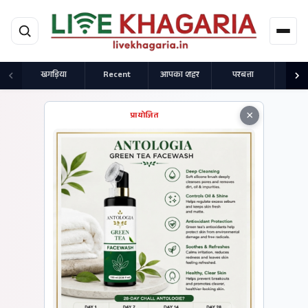
मुख्य सामग्री पर जाएं
खगड़िया
Recent
आपका शहर
परबत्ता
राज
×
प्रायोजित