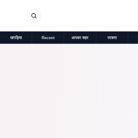
मुख्य सामग्री पर जाएं
खगड़िया
Recent
आपका शहर
परबत्ता