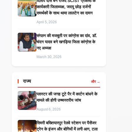
दिलीप दास बने राजद SC/ST प्रकोष्ठ के
कार्यकारी जिलाध्यक्ष, जदयू छोड़ दर्जनों
समर्थकों के साथ थामा लालटेन का दामन
April 5, 2026
संगठन की मजबूती पर कांग्रेस का दांव, डॉ.
चंदन यादव बने खगड़िया जिला कांग्रेस के
नए अध्यक्ष
March 30, 2026
राज्य
और →
प्लास्टर की जगह टूटे पैर में कार्टन बांधने के
मामले की होगी उच्चस्तरीय जांच
August 6, 2026
सिमरी बख्तियारपुर रेलवे स्टेशन पर पैसेंजर
ट्रेन के इंजन और बोगियों में लगी आग, टला