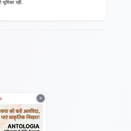
्ण भूमिका रही.
×
ित