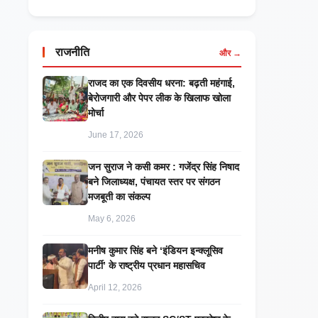
राजनीति
और →
राजद का एक दिवसीय धरना: बढ़ती महंगाई,
बेरोजगारी और पेपर लीक के खिलाफ खोला
मोर्चा
June 17, 2026
जन सुराज ने कसी कमर : गजेंद्र सिंह निषाद
बने जिलाध्यक्ष, पंचायत स्तर पर संगठन
मजबूती का संकल्प
May 6, 2026
मनीष कुमार सिंह बने ‘इंडियन इन्क्लूसिव
पार्टी’ के राष्ट्रीय प्रधान महासचिव
April 12, 2026