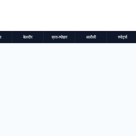
ा
बेलदौर
व्रत-त्योहार
अलौली
स्पोर्ट्स