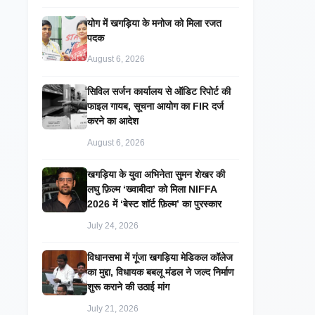
​योग में खगड़िया के मनोज को मिला रजत
पदक
August 6, 2026
सिविल सर्जन कार्यालय से ऑडिट रिपोर्ट की
फाइल गायब, सूचना आयोग का FIR दर्ज
करने का आदेश
August 6, 2026
खगड़िया के युवा अभिनेता सुमन शेखर की
लघु फ़िल्म ‘ख्वाबीदा’ को मिला NIFFA
2026 में ‘बेस्ट शॉर्ट फ़िल्म’ का पुरस्कार
July 24, 2026
विधानसभा में गूंजा खगड़िया मेडिकल कॉलेज
का मुद्दा, विधायक बबलू मंडल ने जल्द निर्माण
शुरू कराने की उठाई मांग
July 21, 2026