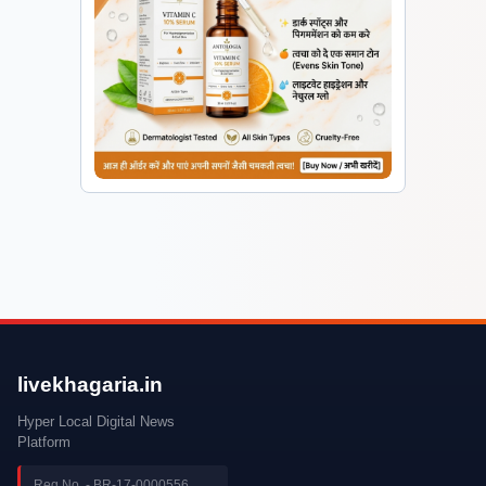
livekhagaria.in
Hyper Local Digital News
Platform
Reg.No. - BR-17-0000556