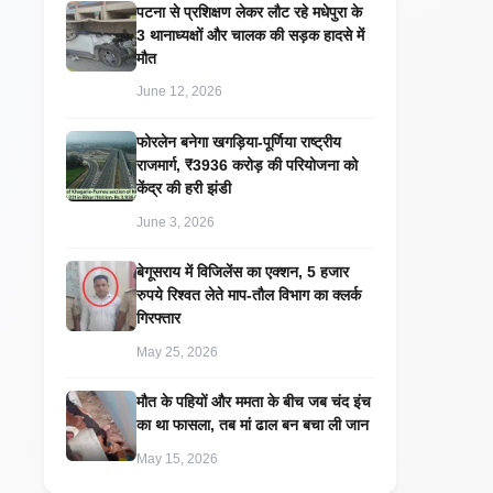
पटना से प्रशिक्षण लेकर लौट रहे मधेपुरा के
3 थानाध्यक्षों और चालक की सड़क हादसे में
मौत
June 12, 2026
​फोरलेन बनेगा खगड़िया-पूर्णिया राष्ट्रीय
राजमार्ग, ₹3936 करोड़ की परियोजना को
केंद्र की हरी झंडी
June 3, 2026
बेगूसराय में विजिलेंस का एक्शन, 5 हजार
रुपये रिश्वत लेते माप-तौल विभाग का क्लर्क
गिरफ्तार
May 25, 2026
मौत के पहियों और ममता के बीच जब चंद इंच
का था फासला, तब मां ढाल बन बचा ली जान
May 15, 2026