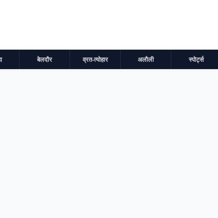
ा
बेलदौर
व्रत-त्योहार
अलौली
स्पोर्ट्स