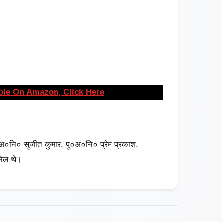
ble On Amazon, Click Here
पु०अ०नि० सुजीत कुमार, पु०अ०नि० प्रेम प्रकाश,
िल थे।