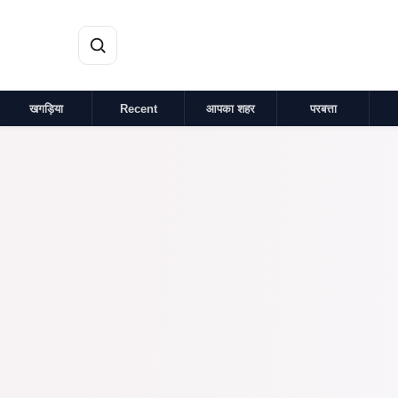
मुख्य सामग्री पर जाएं
खगड़िया
Recent
आपका शहर
परबत्ता