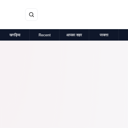
मुख्य सामग्री पर जाएं
खगड़िया
Recent
आपका शहर
परबत्ता