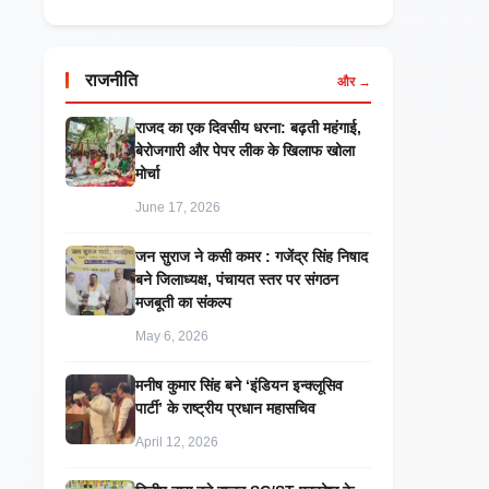
राजनीति
और →
राजद का एक दिवसीय धरना: बढ़ती महंगाई,
बेरोजगारी और पेपर लीक के खिलाफ खोला
मोर्चा
June 17, 2026
जन सुराज ने कसी कमर : गजेंद्र सिंह निषाद
बने जिलाध्यक्ष, पंचायत स्तर पर संगठन
मजबूती का संकल्प
May 6, 2026
मनीष कुमार सिंह बने ‘इंडियन इन्क्लूसिव
पार्टी’ के राष्ट्रीय प्रधान महासचिव
April 12, 2026