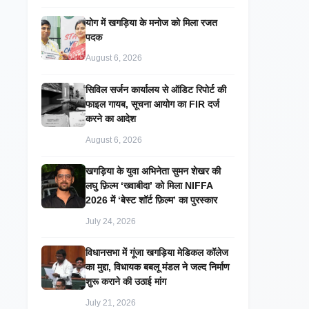
​योग में खगड़िया के मनोज को मिला रजत
पदक
August 6, 2026
सिविल सर्जन कार्यालय से ऑडिट रिपोर्ट की
फाइल गायब, सूचना आयोग का FIR दर्ज
करने का आदेश
August 6, 2026
खगड़िया के युवा अभिनेता सुमन शेखर की
लघु फ़िल्म ‘ख्वाबीदा’ को मिला NIFFA
2026 में ‘बेस्ट शॉर्ट फ़िल्म’ का पुरस्कार
July 24, 2026
विधानसभा में गूंजा खगड़िया मेडिकल कॉलेज
का मुद्दा, विधायक बबलू मंडल ने जल्द निर्माण
शुरू कराने की उठाई मांग
July 21, 2026