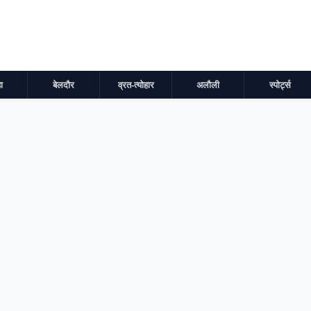
ा
बेलदौर
व्रत-त्योहार
अलौली
स्पोर्ट्स