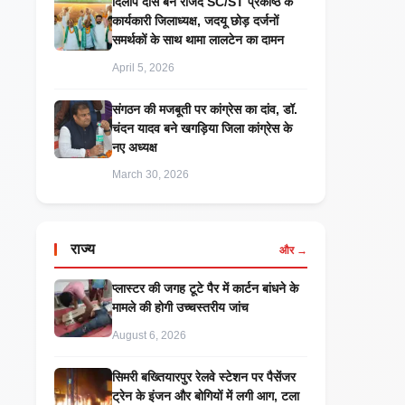
दिलीप दास बने राजद SC/ST प्रकोष्ठ के
कार्यकारी जिलाध्यक्ष, जदयू छोड़ दर्जनों
समर्थकों के साथ थामा लालटेन का दामन
April 5, 2026
संगठन की मजबूती पर कांग्रेस का दांव, डॉ.
चंदन यादव बने खगड़िया जिला कांग्रेस के
नए अध्यक्ष
March 30, 2026
राज्य
और →
प्लास्टर की जगह टूटे पैर में कार्टन बांधने के
मामले की होगी उच्चस्तरीय जांच
August 6, 2026
सिमरी बख्तियारपुर रेलवे स्टेशन पर पैसेंजर
ट्रेन के इंजन और बोगियों में लगी आग, टला