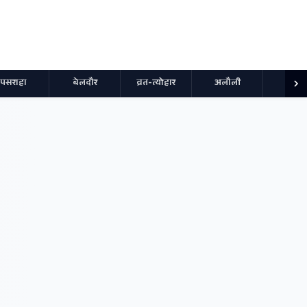
पसराहा
बेलदौर
व्रत-त्योहार
अलौली
स्पोर्ट