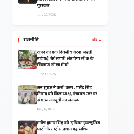
NIFFA 2026 में ‘बेस्ट शॉर्ट फ़िल्म’ का
पुरस्कार
July 24, 2026
राजनीति
और →
राजद का एक दिवसीय धरना: बढ़ती
महंगाई, बेरोजगारी और पेपर लीक के
खिलाफ खोला मोर्चा
June 17, 2026
जन सुराज ने कसी कमर : गजेंद्र सिंह
निषाद बने जिलाध्यक्ष, पंचायत स्तर पर
संगठन मजबूती का संकल्प
May 6, 2026
मनीष कुमार सिंह बने ‘इंडियन इन्क्लूसिव
पार्टी’ के राष्ट्रीय प्रधान महासचिव