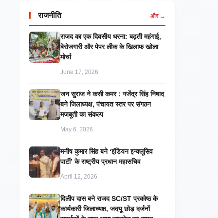
राजनीति
और →
राजद का एक दिवसीय धरना: बढ़ती महंगाई,
बेरोजगारी और पेपर लीक के खिलाफ खोला
मोर्चा
June 17, 2026
जन सुराज ने कसी कमर : गजेंद्र सिंह निषाद
बने जिलाध्यक्ष, पंचायत स्तर पर संगठन
मजबूती का संकल्प
May 6, 2026
मनीष कुमार सिंह बने ‘इंडियन इन्क्लूसिव
पार्टी’ के राष्ट्रीय प्रधान महासचिव
April 12, 2026
दिलीप दास बने राजद SC/ST प्रकोष्ठ के
कार्यकारी जिलाध्यक्ष, जदयू छोड़ दर्जनों