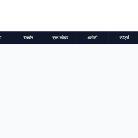
ा
बेलदौर
व्रत-त्योहार
अलौली
स्पोर्ट्स