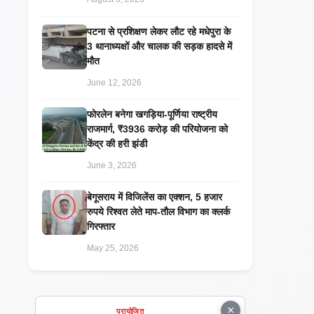
पटना से प्रशिक्षण लेकर लौट रहे मधेपुरा के
3 थानाध्यक्षों और चालक की सड़क हादसे में
मौत
June 12, 2026
​फोरलेन बनेगा खगड़िया-पूर्णिया राष्ट्रीय
राजमार्ग, ₹3936 करोड़ की परियोजना को
केंद्र की हरी झंडी
June 3, 2026
बेगूसराय में विजिलेंस का एक्शन, 5 हजार
रुपये रिश्वत लेते माप-तौल विभाग का क्लर्क
गिरफ्तार
May 25, 2026
×
प्रायोजित