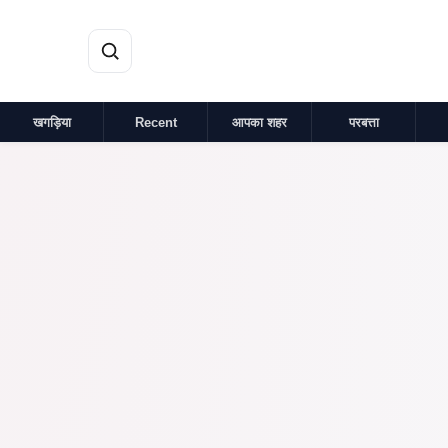
मुख्य सामग्री पर जाएं
खगड़िया
Recent
आपका शहर
परबत्ता