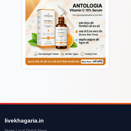
livekhagaria.in
Hyper Local Digital News