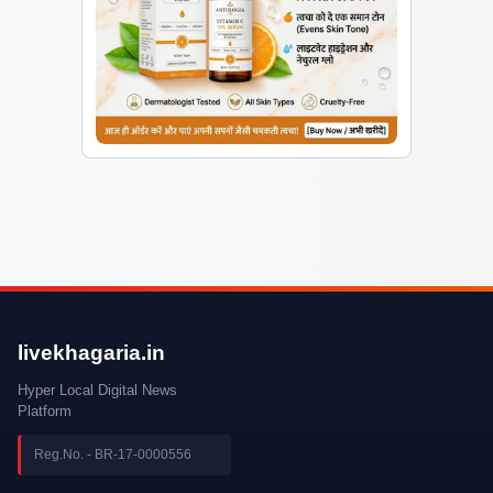
livekhagaria.in
Hyper Local Digital News
Platform
Reg.No. - BR-17-0000556