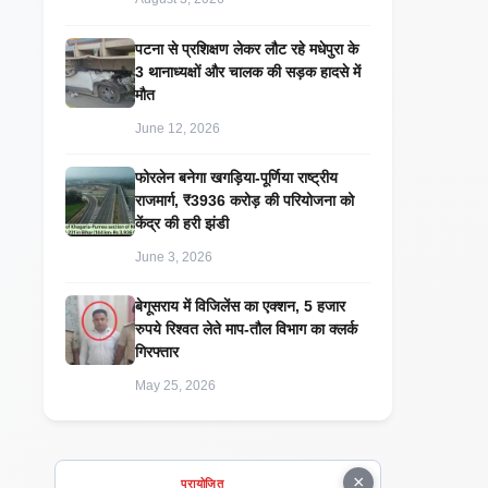
पटना से प्रशिक्षण लेकर लौट रहे मधेपुरा के
3 थानाध्यक्षों और चालक की सड़क हादसे में
मौत
June 12, 2026
​फोरलेन बनेगा खगड़िया-पूर्णिया राष्ट्रीय
राजमार्ग, ₹3936 करोड़ की परियोजना को
केंद्र की हरी झंडी
June 3, 2026
बेगूसराय में विजिलेंस का एक्शन, 5 हजार
रुपये रिश्वत लेते माप-तौल विभाग का क्लर्क
गिरफ्तार
May 25, 2026
×
प्रायोजित