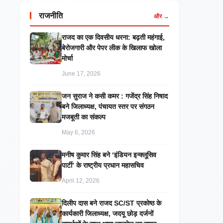
राजनीति
और →
राजद का एक दिवसीय धरना: बढ़ती महंगाई,
बेरोजगारी और पेपर लीक के खिलाफ खोला
मोर्चा
June 17, 2026
जन सुराज ने कसी कमर : गजेंद्र सिंह निषाद
बने जिलाध्यक्ष, पंचायत स्तर पर संगठन
मजबूती का संकल्प
May 6, 2026
मनीष कुमार सिंह बने ‘इंडियन इन्क्लूसिव
पार्टी’ के राष्ट्रीय प्रधान महासचिव
April 12, 2026
दिलीप दास बने राजद SC/ST प्रकोष्ठ के
कार्यकारी जिलाध्यक्ष, जदयू छोड़ दर्जनों