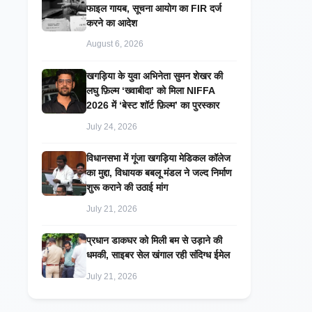
फाइल गायब, सूचना आयोग का FIR दर्ज
करने का आदेश
August 6, 2026
खगड़िया के युवा अभिनेता सुमन शेखर की
लघु फ़िल्म ‘ख्वाबीदा’ को मिला NIFFA
2026 में ‘बेस्ट शॉर्ट फ़िल्म’ का पुरस्कार
July 24, 2026
विधानसभा में गूंजा खगड़िया मेडिकल कॉलेज
का मुद्दा, विधायक बबलू मंडल ने जल्द निर्माण
शुरू कराने की उठाई मांग
July 21, 2026
प्रधान डाकघर को मिली बम से उड़ाने की
धमकी, साइबर सेल खंगाल रही संदिग्ध ईमेल
July 21, 2026