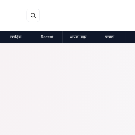
मुख्य सामग्री पर जाएं
खगड़िया
Recent
आपका शहर
परबत्ता