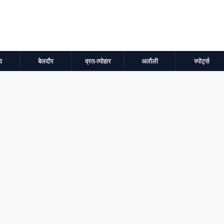
ा
बेलदौर
व्रत-त्योहार
अलौली
स्पोर्ट्स