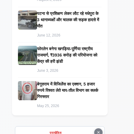
पटना से प्रशिक्षण लेकर लौट रहे मधेपुरा के
3 थानाध्यक्षों और चालक की सड़क हादसे में
मौत
June 12, 2026
​फोरलेन बनेगा खगड़िया-पूर्णिया राष्ट्रीय
राजमार्ग, ₹3936 करोड़ की परियोजना को
केंद्र की हरी झंडी
June 3, 2026
बेगूसराय में विजिलेंस का एक्शन, 5 हजार
रुपये रिश्वत लेते माप-तौल विभाग का क्लर्क
गिरफ्तार
May 25, 2026
×
प्रायोजित