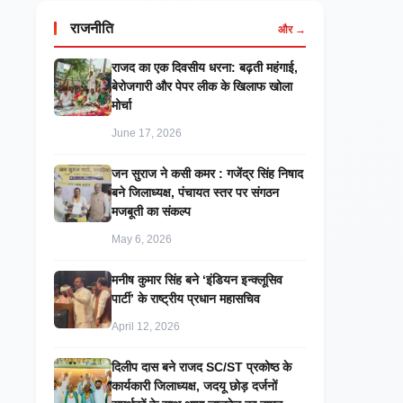
राजनीति
और →
राजद का एक दिवसीय धरना: बढ़ती महंगाई,
बेरोजगारी और पेपर लीक के खिलाफ खोला
मोर्चा
June 17, 2026
जन सुराज ने कसी कमर : गजेंद्र सिंह निषाद
बने जिलाध्यक्ष, पंचायत स्तर पर संगठन
मजबूती का संकल्प
May 6, 2026
मनीष कुमार सिंह बने ‘इंडियन इन्क्लूसिव
पार्टी’ के राष्ट्रीय प्रधान महासचिव
April 12, 2026
दिलीप दास बने राजद SC/ST प्रकोष्ठ के
कार्यकारी जिलाध्यक्ष, जदयू छोड़ दर्जनों