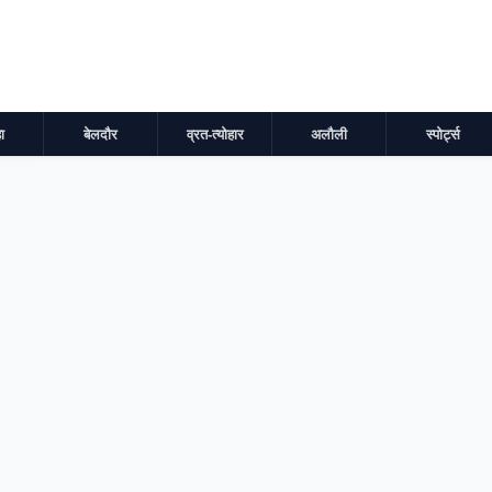
ा
बेलदौर
व्रत-त्योहार
अलौली
स्पोर्ट्स