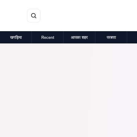
मुख्य सामग्री पर जाएं
खगड़िया
Recent
आपका शहर
परबत्ता