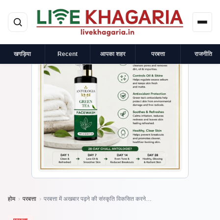
मुख्य सामग्री पर जाएं
×
प्रायोजित
खगड़िया
Recent
आपका शहर
परबत्ता
राजनीति
होम
›
परबत्ता
›
परबत्ता में अखबार पढ़ने की संस्कृति विकसित करने…