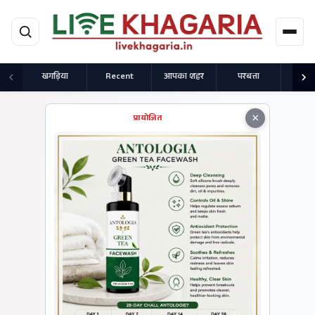
मुख्य सामग्री पर जाएं
खगड़िया
Recent
आपका शहर
परबत्ता
राज
×
प्रायोजित