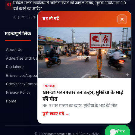
सिविल सर्जन कार्यालय से ऑडिट रिपोर्ट की फाइल गायब, सूचना आयोग का FIR
05
दर्ज करने का आदेश
August 6, 2026
यह भी पढ़ें
महत्वपूर्ण लिंक
श्रेणियाँ
About Us
Recent
Advertise With Us
खगड़िया
Disclaimer
आपका शहर
Grievance/Appeal Details
परबत्ता
Grievance/Complaint
राजनीति
पसराहा
NH-31 पर रफ्तार का कहर, मुखिया के भाई
Privacy Policy
गोगरी
की मौत
Home
मानसी
NH-31 पर रफ्तार का कहर, मुखिया के भाई की मौत
चौथम
पूरी खबर पढ़ें →
शेयर
© 2026
livekhagaria.in
. सर्वाधिकार सुरक्षित।