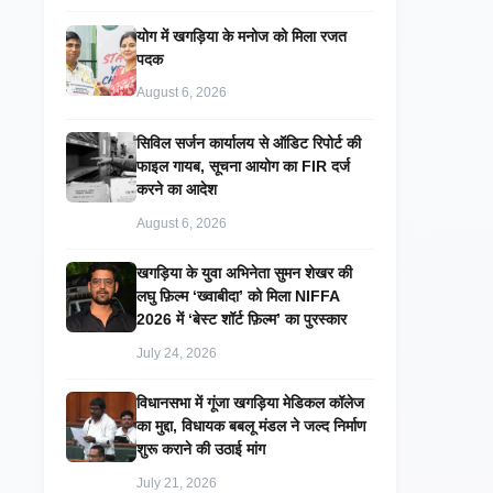
​योग में खगड़िया के मनोज को मिला रजत
पदक
August 6, 2026
सिविल सर्जन कार्यालय से ऑडिट रिपोर्ट की
फाइल गायब, सूचना आयोग का FIR दर्ज
करने का आदेश
August 6, 2026
खगड़िया के युवा अभिनेता सुमन शेखर की
लघु फ़िल्म ‘ख्वाबीदा’ को मिला NIFFA
2026 में ‘बेस्ट शॉर्ट फ़िल्म’ का पुरस्कार
July 24, 2026
विधानसभा में गूंजा खगड़िया मेडिकल कॉलेज
का मुद्दा, विधायक बबलू मंडल ने जल्द निर्माण
शुरू कराने की उठाई मांग
July 21, 2026