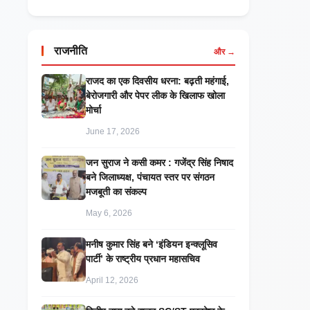
राजनीति
और →
राजद का एक दिवसीय धरना: बढ़ती महंगाई,
बेरोजगारी और पेपर लीक के खिलाफ खोला
मोर्चा
June 17, 2026
जन सुराज ने कसी कमर : गजेंद्र सिंह निषाद
बने जिलाध्यक्ष, पंचायत स्तर पर संगठन
मजबूती का संकल्प
May 6, 2026
मनीष कुमार सिंह बने ‘इंडियन इन्क्लूसिव
पार्टी’ के राष्ट्रीय प्रधान महासचिव
April 12, 2026