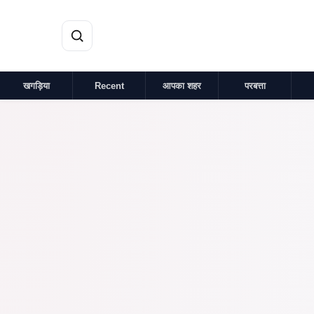
मुख्य सामग्री पर जाएं
खगड़िया
Recent
आपका शहर
परबत्ता