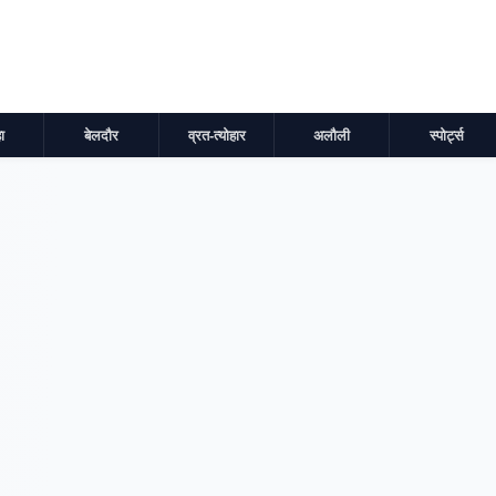
ा
बेलदौर
व्रत-त्योहार
अलौली
स्पोर्ट्स