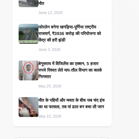
मौत
June 12, 2026
​फोरलेन बनेगा खगड़िया-पूर्णिया राष्ट्रीय
राजमार्ग, ₹3936 करोड़ की परियोजना को
केंद्र की हरी झंडी
June 3, 2026
बेगूसराय में विजिलेंस का एक्शन, 5 हजार
रुपये रिश्वत लेते माप-तौल विभाग का क्लर्क
गिरफ्तार
May 25, 2026
मौत के पहियों और ममता के बीच जब चंद इंच
का था फासला, तब मां ढाल बन बचा ली जान
May 15, 2026