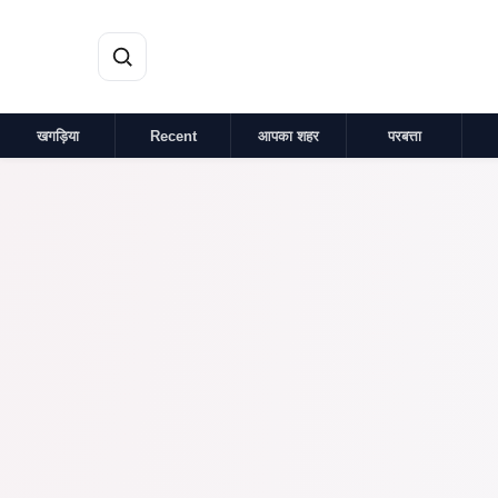
मुख्य सामग्री पर जाएं
खगड़िया
Recent
आपका शहर
परबत्ता