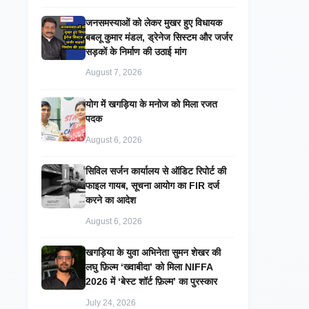
जनसमस्याओं को लेकर मुखर हुए विधायक
बबलू कुमार मंडल, ड्रेनेज सिस्टम और जर्जर
सड़कों के निर्माण की उठाई मांग
August 7, 2026
​योग में खगड़िया के मनोज को मिला रजत
पदक
August 6, 2026
सिविल सर्जन कार्यालय से ऑडिट रिपोर्ट की
फाइल गायब, सूचना आयोग का FIR दर्ज
करने का आदेश
August 6, 2026
खगड़िया के युवा अभिनेता सुमन शेखर की
लघु फ़िल्म ‘ख्वाबीदा’ को मिला NIFFA
2026 में ‘बेस्ट शॉर्ट फ़िल्म’ का पुरस्कार
July 24, 2026