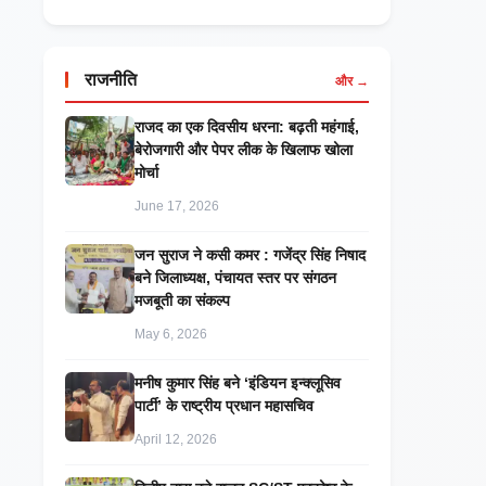
राजनीति
और →
राजद का एक दिवसीय धरना: बढ़ती महंगाई,
बेरोजगारी और पेपर लीक के खिलाफ खोला
मोर्चा
June 17, 2026
जन सुराज ने कसी कमर : गजेंद्र सिंह निषाद
बने जिलाध्यक्ष, पंचायत स्तर पर संगठन
मजबूती का संकल्प
May 6, 2026
मनीष कुमार सिंह बने ‘इंडियन इन्क्लूसिव
पार्टी’ के राष्ट्रीय प्रधान महासचिव
April 12, 2026