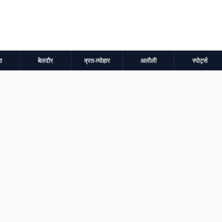
ा
बेलदौर
व्रत-त्योहार
अलौली
स्पोर्ट्स