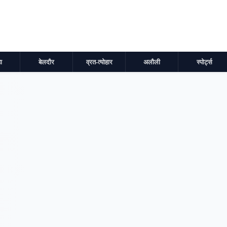
ा
बेलदौर
व्रत-त्योहार
अलौली
स्पोर्ट्स