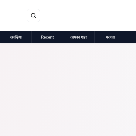
मुख्य सामग्री पर जाएं
खगड़िया
Recent
आपका शहर
परबत्ता