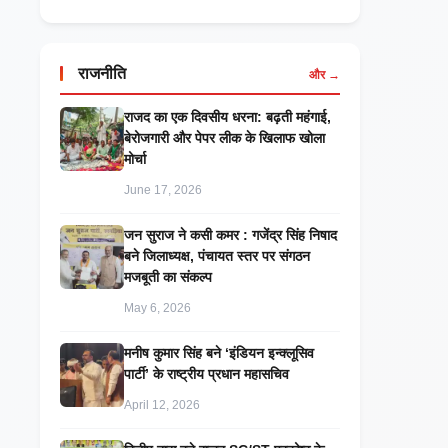
राजनीति
और →
राजद का एक दिवसीय धरना: बढ़ती महंगाई,
बेरोजगारी और पेपर लीक के खिलाफ खोला
मोर्चा
June 17, 2026
जन सुराज ने कसी कमर : गजेंद्र सिंह निषाद
बने जिलाध्यक्ष, पंचायत स्तर पर संगठन
मजबूती का संकल्प
May 6, 2026
मनीष कुमार सिंह बने ‘इंडियन इन्क्लूसिव
पार्टी’ के राष्ट्रीय प्रधान महासचिव
April 12, 2026