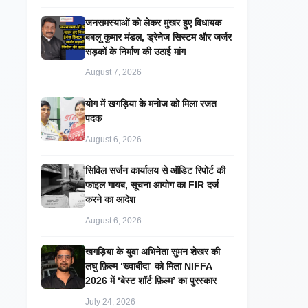
जनसमस्याओं को लेकर मुखर हुए विधायक
बबलू कुमार मंडल, ड्रेनेज सिस्टम और जर्जर
सड़कों के निर्माण की उठाई मांग
August 7, 2026
​योग में खगड़िया के मनोज को मिला रजत
पदक
August 6, 2026
सिविल सर्जन कार्यालय से ऑडिट रिपोर्ट की
फाइल गायब, सूचना आयोग का FIR दर्ज
करने का आदेश
August 6, 2026
खगड़िया के युवा अभिनेता सुमन शेखर की
लघु फ़िल्म ‘ख्वाबीदा’ को मिला NIFFA
2026 में ‘बेस्ट शॉर्ट फ़िल्म’ का पुरस्कार
July 24, 2026