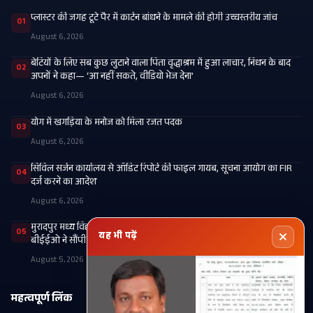
प्लास्टर की जगह टूटे पैर में कार्टन बांधने के मामले की होगी उच्चस्तरीय जांच
01
August 6, 2026
बेटियों के लिए सब कुछ लुटाने वाला पिता वृद्धाश्रम में हुआ लाचार, निधन के बाद
02
अपनों ने कहा— ‘आ नहीं सकते, वीडियो भेज देना’
August 6, 2026
​योग में खगड़िया के मनोज को मिला रजत पदक
03
August 6, 2026
सिविल सर्जन कार्यालय से ऑडिट रिपोर्ट की फाइल गायब, सूचना आयोग का FIR
04
दर्ज करने का आदेश
August 6, 2026
मुरादपुर मध्य विद्यालय में एमडीएम किचन व वित्तीय अनियमितता की जांच,
05
यह भी पढ़ें
बीईईओ ने सौंपी रिपोर्ट
August 5, 2026
महत्वपूर्ण लिंक
श्रेणियाँ