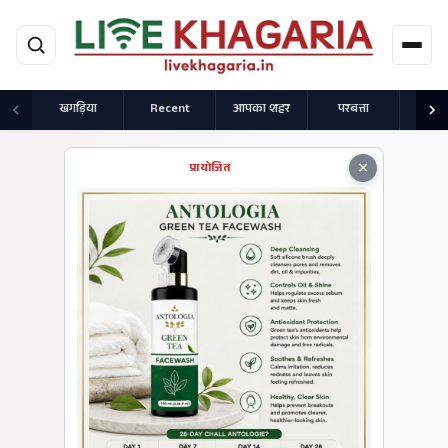
मुख्य सामग्री पर जाएं
खगड़िया
Recent
आपका शहर
परबत्ता
राज
×
प्रायोजित