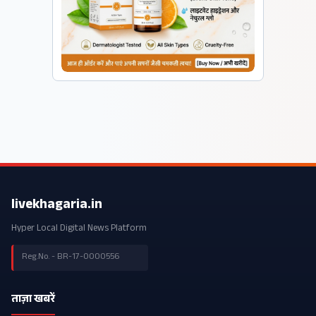
livekhagaria.in
Hyper Local Digital News Platform
Reg.No. - BR-17-0000556
ताज़ा खबरें