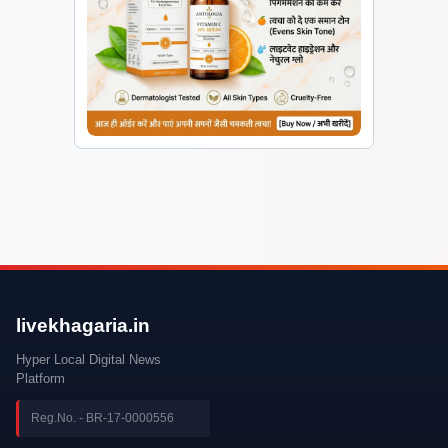
livekhagaria.in
Hyper Local Digital News
Platform
Reg.No. - BR-17-0000556