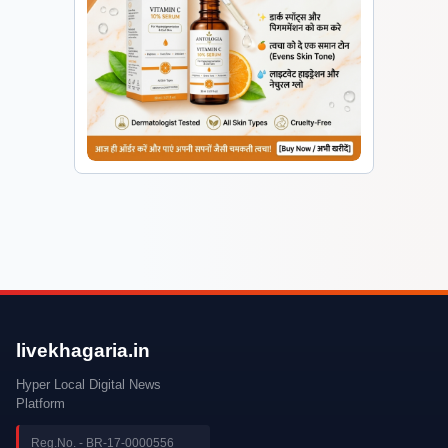
livekhagaria.in
Hyper Local Digital News
Platform
Reg.No. - BR-17-0000556