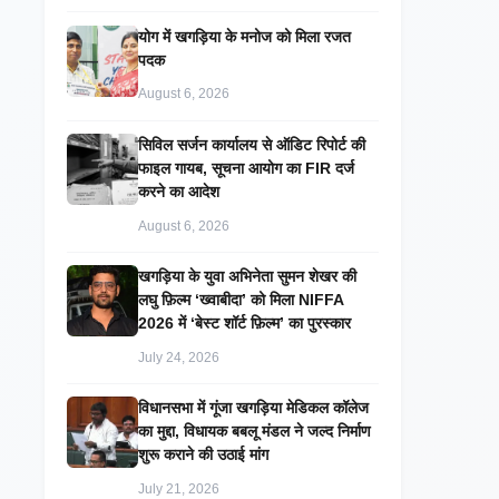
​योग में खगड़िया के मनोज को मिला रजत
पदक
August 6, 2026
सिविल सर्जन कार्यालय से ऑडिट रिपोर्ट की
फाइल गायब, सूचना आयोग का FIR दर्ज
करने का आदेश
August 6, 2026
खगड़िया के युवा अभिनेता सुमन शेखर की
लघु फ़िल्म ‘ख्वाबीदा’ को मिला NIFFA
2026 में ‘बेस्ट शॉर्ट फ़िल्म’ का पुरस्कार
July 24, 2026
विधानसभा में गूंजा खगड़िया मेडिकल कॉलेज
का मुद्दा, विधायक बबलू मंडल ने जल्द निर्माण
शुरू कराने की उठाई मांग
July 21, 2026