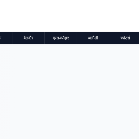
ा
बेलदौर
व्रत-त्योहार
अलौली
स्पोर्ट्स