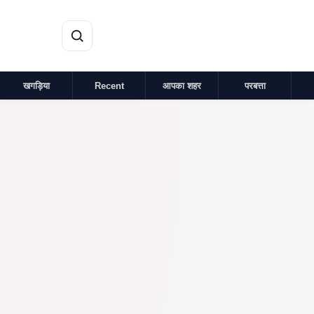
मुख्य सामग्री पर जाएं
खगड़िया
Recent
आपका शहर
परबत्ता