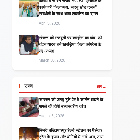
दिलीप दास बने राजद SC/ST प्रकोष्ठ के
कार्यकारी जिलाध्यक्ष, जदयू छोड़ दर्जनों
समर्थकों के साथ थामा लालटेन का दामन
April 5, 2026
संगठन की मजबूती पर कांग्रेस का दांव, डॉ.
चंदन यादव बने खगड़िया जिला कांग्रेस के
नए अध्यक्ष
March 30, 2026
राज्य
और →
प्लास्टर की जगह टूटे पैर में कार्टन बांधने के
मामले की होगी उच्चस्तरीय जांच
August 6, 2026
सिमरी बख्तियारपुर रेलवे स्टेशन पर पैसेंजर
ट्रेन के इंजन और बोगियों में लगी आग, टला