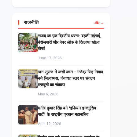
राजनीति
और →
राजद का एक दिवसीय धरना: बढ़ती महंगाई,
बेरोजगारी और पेपर लीक के खिलाफ खोला
मोर्चा
June 17, 2026
जन सुराज ने कसी कमर : गजेंद्र सिंह निषाद
बने जिलाध्यक्ष, पंचायत स्तर पर संगठन
मजबूती का संकल्प
May 6, 2026
मनीष कुमार सिंह बने ‘इंडियन इन्क्लूसिव
पार्टी’ के राष्ट्रीय प्रधान महासचिव
April 12, 2026